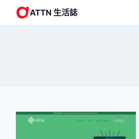
Skip
ATTN 生活誌
to
content