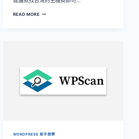
建議就找台灣的主機商即可…
[WORDPRESS
READ MORE
經
驗
分
享]
WORDPRESS
網
站
主
機
如
何
選
擇
WORDPRESS 新手教學