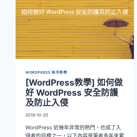
單
快
速
優
化
WORDPRESS
網
站，
提
升
網
WORDPRESS 新手教學
站
[WordPress教學] 如何做
開
啟
好 WordPress 安全防護
速
及防止入侵
度！
2019-10-20
WordPress 近幾年非常的熱門，也成了入
侵者的目標之一，以下內容是筆者多年來累