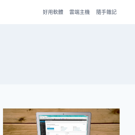
好用軟體
雲端主機
隨手雜記