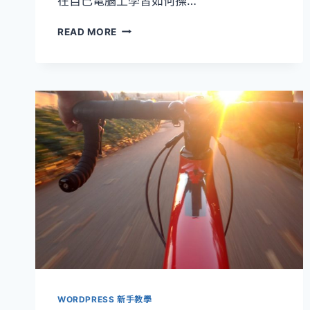
在自己電腦上學習如何操…
[WORDPRESS
READ MORE
教
學]
透
過
LOCALWP
簡
單
快
速
安
裝
WORDPRESS
在
自
己
電
腦
WORDPRESS 新手教學