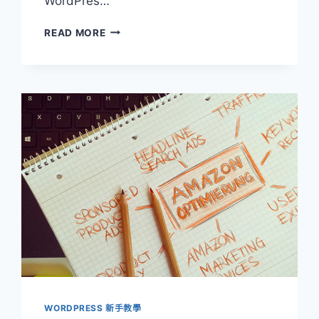
WordPres…
[WORDPRESS
READ MORE
經
驗
分
享]
使
用
WORDPRESS
架
設
網
站
到
底
好
不
好？
WORDPRESS 新手教學