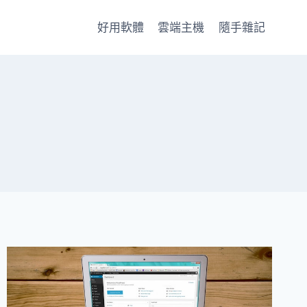
好用軟體
雲端主機
隨手雜記