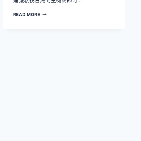
建議就找台灣的主機商即可…
[WORDPRESS
READ MORE
經
驗
分
享]
WORDPRESS
網
站
主
機
如
何
選
擇