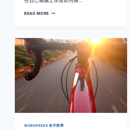
在自己電腦上學習如何操…
[WORDPRESS
READ MORE
教
學]
透
過
LOCALWP
簡
單
快
速
安
裝
WORDPRESS
在
自
己
電
腦
WORDPRESS 新手教學