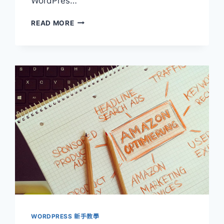
WordPres…
[WORDPRESS
READ MORE
經
驗
分
享]
使
用
WORDPRESS
架
設
網
站
到
底
好
不
好？
WORDPRESS 新手教學