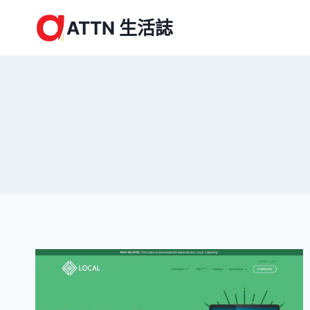
Skip
ATTN 生活誌
to
content