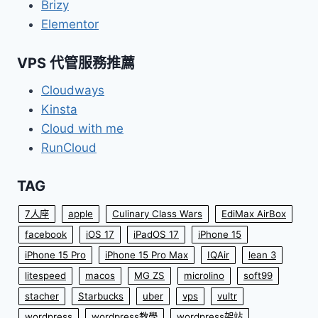
Brizy
Elementor
VPS 代管服務推薦
Cloudways
Kinsta
Cloud with me
RunCloud
TAG
7人座
apple
Culinary Class Wars
EdiMax AirBox
facebook
iOS 17
iPadOS 17
iPhone 15
iPhone 15 Pro
iPhone 15 Pro Max
IQAir
lean 3
litespeed
macos
MG ZS
microlino
soft99
stacher
Starbucks
uber
vps
vultr
wordpress
wordpress教學
wordpress架站