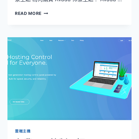
[WORDPRESS
READ MORE
佈
景
主
題]
AVADA
WEBSITE
BUILDER
FOR
WORDPRESS
&
WOOCOMMERCE（付
費
主
題）
雲端主機