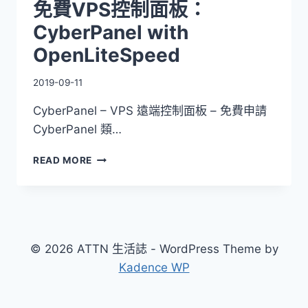
免費VPS控制面板：
CyberPanel with
OpenLiteSpeed
2019-09-11
CyberPanel – VPS 遠端控制面板 – 免費申請
CyberPanel 類…
免
READ MORE
費
VPS
控
制
面
板：
© 2026 ATTN 生活誌 - WordPress Theme by
CYBERPANEL
Kadence WP
WITH
OPENLITESPEED