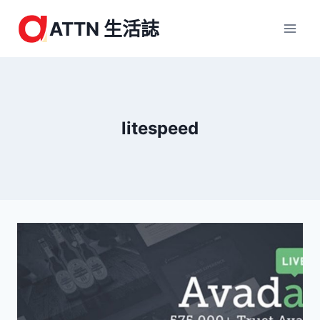
Skip
ATTN 生活誌
to
content
litespeed