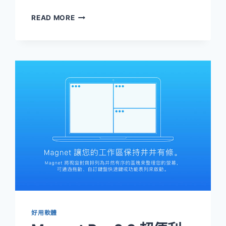
超
READ MORE
好
用
的
POLARR
PHOTO
EDITOR
潑
辣
修
圖
(MACOS/WIN)
好用軟體