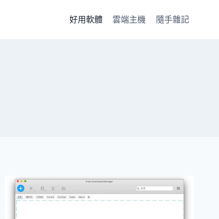
好用軟體
雲端主機
隨手雜記