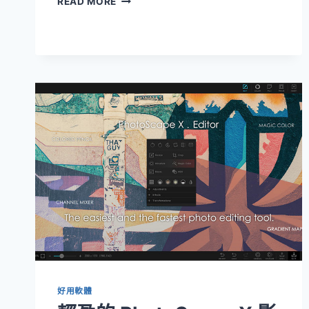
READ MORE
MOCKUP
3
(MACOS/WIN)
好用軟體