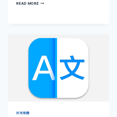
BALENAETCHER
READ MORE
USB
開
機
碟
製
作
好用軟體