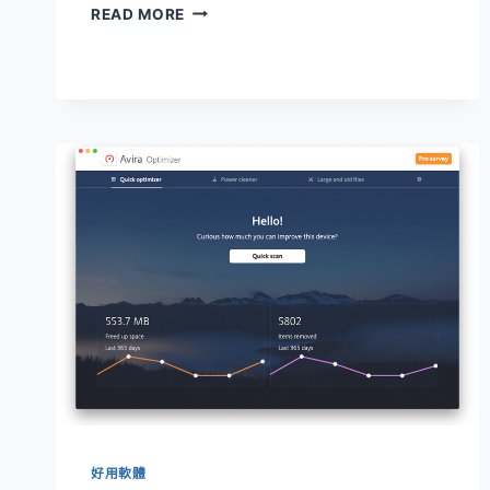
STACHER
READ MORE
免
費
影
音
下
載
工
具
好用軟體