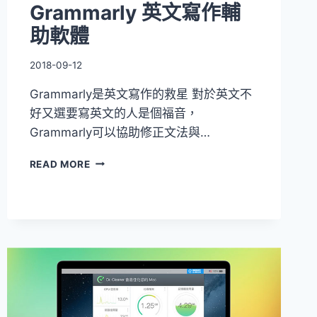
Grammarly 英文寫作輔
助軟體
2018-09-12
Grammarly是英文寫作的救星 對於英文不
好又選要寫英文的人是個福音，
Grammarly可以協助修正文法與…
GRAMMARLY
READ MORE
英
文
寫
作
輔
助
軟
體