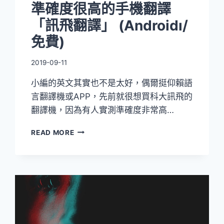
準確度很高的手機翻譯
「訊飛翻譯」 (Androidı/
免費)
2019-09-11
小編的英文其實也不是太好，偶爾挺仰賴語
言翻譯機或APP，先前就很想買科大訊飛的
翻譯機，因為有人實測準確度非常高…
準
READ MORE
確
度
很
高
的
手
機
翻