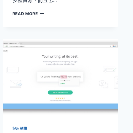
多種資源，而且也…
好
READ MORE
用
的
下
載
軟
體
FREE
DOWNLOAD
MANAGER
(MACOS/WIN)
好用軟體