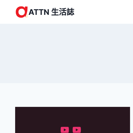
Skip
ATTN 生活誌
to
content