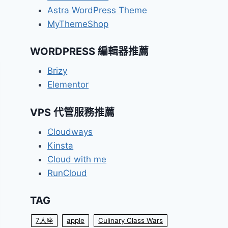
Astra WordPress Theme
MyThemeShop
WORDPRESS 編輯器推薦
Brizy
Elementor
VPS 代管服務推薦
Cloudways
Kinsta
Cloud with me
RunCloud
TAG
7人座
apple
Culinary Class Wars