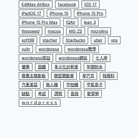
EdiMax AirBox
facebook
iOS 17
iPadOS 17
iPhone 15
iPhone 15 Pro
iPhone 15 Pro Max
IQAir
lean 3
litespeed
macos
MG ZS
microlino
soft99
stacher
Starbucks
uber
vps
vultr
wordpress
wordpress教學
wordpress架站
wordpress網站
七人座
優惠
固蠟
多元化計程車
年間防水
廢棄太陽能板
微型電動車
星巴克
核廢料
汽車美容
無人機
空拍機
空氣盒子
缺點
考試
證照
長效
麥當勞
ｗｏｒｄｐｒｅｓｓ