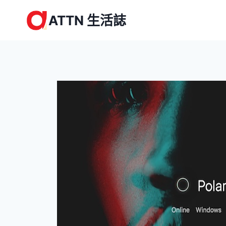
Skip
ATTN 生活誌
to
content