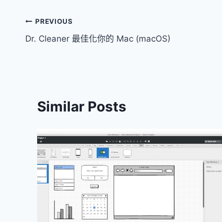
文
PREVIOUS
Dr. Cleaner 最佳化你的 Mac (macOS)
章
導
覽
Similar Posts