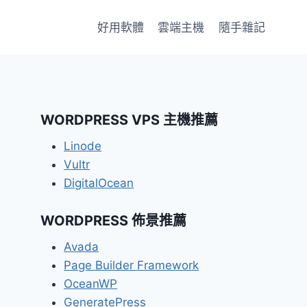
好用軟體
雲端主機
隨手雜記
WORDPRESS VPS 主機推薦
Linode
Vultr
DigitalOcean
WORDPRESS 佈景推薦
Avada
Page Builder Framework
OceanWP
GeneratePress